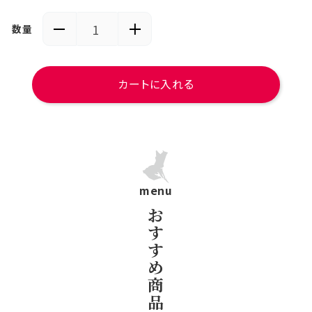
数量
カートに入れる
menu
お
す
す
め
商
常陸牛／花園牛とは？
品