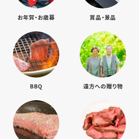
お年賀‧お歳暮
賞品‧景品
BBQ
遠⽅への贈り物