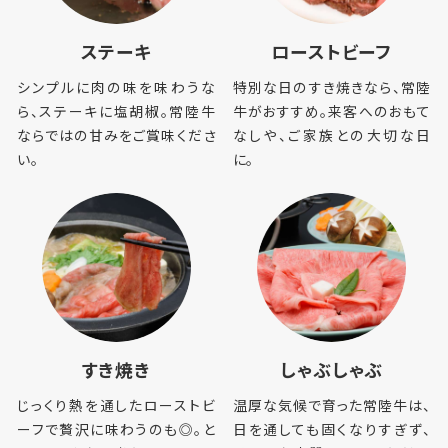
ステーキ
ローストビーフ
シンプルに⾁の味を味わうな
特別な⽇のすき焼きなら、常陸
ら、ステーキに塩胡椒。常陸⽜
⽜がおすすめ。来客へのおもて
ならではの⽢みをご賞味くださ
なしや、ご家族との⼤切な⽇
い。
に。
常陸牛／花園牛とは？
商品一覧
すき焼き
しゃぶしゃぶ
じっくり熱を通したローストビ
温厚な気候で育った常陸⽜は、
会社概要
ーフで贅沢に味わうのも◎。と
⽇を通しても固くなりすぎず、